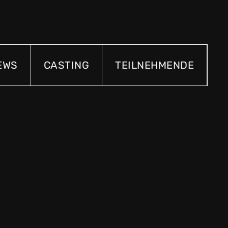
Oltner Kabarett-Tage
EWS
CASTING
TEILNEHMENDE