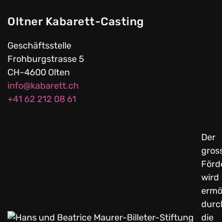
Oltner Kabarett-Casting
Geschäftsstelle
Frohburgstrasse 5
CH-4600 Olten
info@kabarett.ch
+41 62 212 08 61
Der
gros
Förd
wird
ermö
durc
die